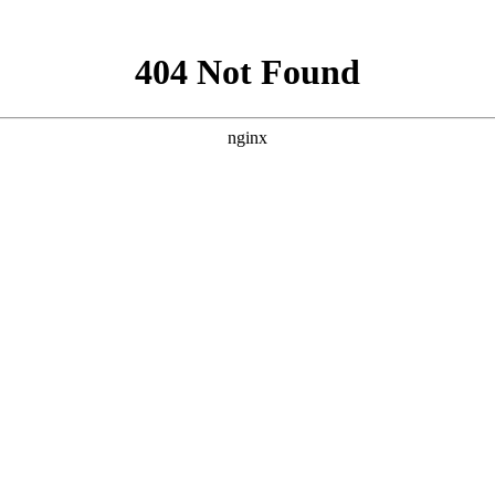
酒店管理
资产管理
项目展示
物业常识
物业法规
地产投资