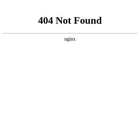
网站地图
首页
关于我们
物业管理
物业顾问
酒店管理
资产管理
项